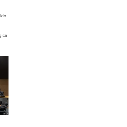
ldo
gica