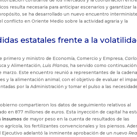
os resulta necesaria para anticipar escenarios y garantizar la
 propósito, se ha desarrollado un nuevo encuentro interministe
l conflicto en Oriente Medio sobre la actividad agraria y la
as estatales frente a la volatilid
te primero y ministro de Economía, Comercio y Empresa,
Carlo
esca y Alimentación,
Luis Planas
, ha servido como continuación 
e marzo. Este encuentro reunió a representantes de la caden
tes y la alimentación animal, con el objetivo de evaluar el impa
ntadas por la Administración y tomar el pulso a las necesidad
Gobierno compartieron los datos de seguimiento relativos al
ado en 877 millones de euros. Esta inyección de capital ha es
os insumos
de mayor peso en la cuenta de resultados de las
 agrícola, los fertilizantes convencionales y los piensos. Ad
el Ejecutivo adelantó la inminente aprobación de un
nuevo Rea