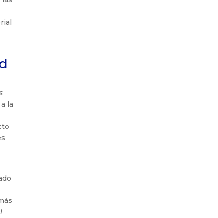
rial
ad
s
a la
a
cto
es
tado
emás
l