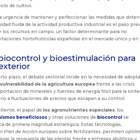
lo de cultivo.
o la urgencia de mantener y perfeccionar las medidas que doten
idad fluida de la actividad productiva industrial es el paso pre
e los recursos en campo, un factor determinante para no
rtaciones hortofrutícolas españolas en el mercado único y en
 biocontrol y bioestimulación para
exterior
rto plazo, el debate sectorial incide en la necesidad de adopta
ulnerabilidad de la agricultura europea
frente a las crisis
portación de minerales y fuentes de energía fósil para la sínte
rio a fluctuaciones de precios que escapan a su control.
liente, el papel de
los agronutrientes especiales
, los
nismos beneficiosos
y otras soluciones de
biocontrol
se
 de primera magnitud estratégica. Estas tecnologías,
l Plan de Acción europeo sobre fertilizantes, permiten optim
jorar la respuesta de las plantas frente a estreses abióticos y