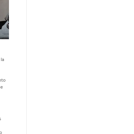
 la
s
nto
se
s
to