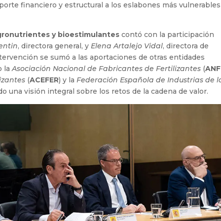
orte financiero y estructural a los eslabones más vulnerables
agronutrientes y bioestimulantes
contó con la participación
entin
, directora general, y
Elena Artalejo Vidal
, directora de
tervención se sumó a las aportaciones de otras entidades
o la
Asociación Nacional de Fabricantes de Fertilizantes
(
ANF
izantes
(
ACEFER
) y la
Federación Española de Industrias de l
do una visión integral sobre los retos de la cadena de valor.