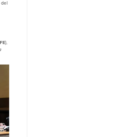
 del
FE
),
a