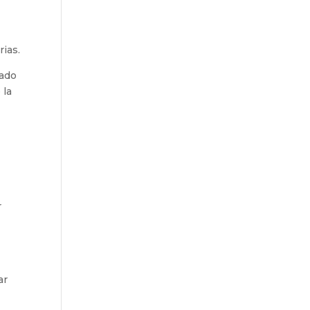
rias.
ado
 la
r
ar