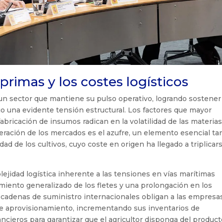
 primas y los costes logísticos
a un sector que mantiene su pulso operativo, logrando sostener
o una evidente tensión estructural. Los factores que mayor
bricación de insumos radican en la volatilidad de las materia
teración de los mercados es el azufre, un elemento esencial ta
ad de los cultivos, cuyo coste en origen ha llegado a triplicar
ejidad logística inherente a las tensiones en vías marítimas
miento generalizado de los fletes y una prolongación en los
as cadenas de suministro internacionales obligan a las empresa
 de aprovisionamiento, incrementando sus inventarios de
cieros para garantizar que el agricultor disponga del produc