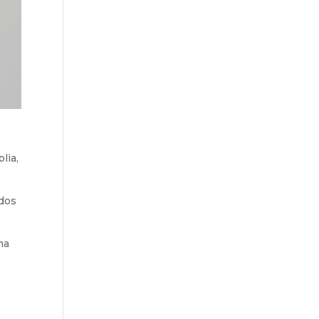
lia,
ados
ma
e