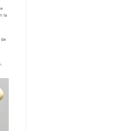
de
n la
 de
,