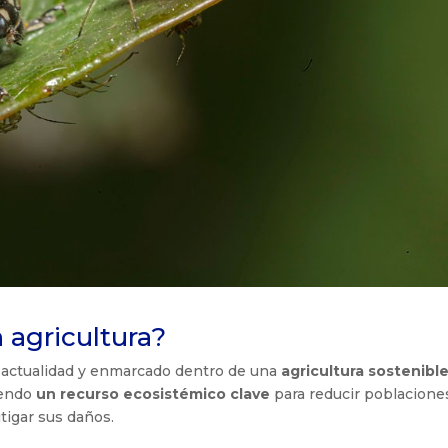
 agricultura?
 actualidad y enmarcado dentro de una
agricultura sostenibl
iendo
un recurso ecosistémico clave
para reducir poblacione
tigar sus daños.