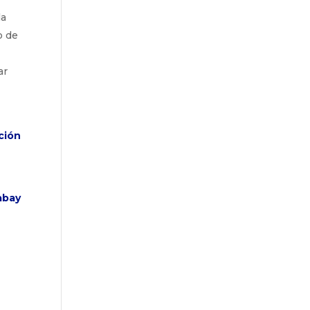
la
o de
ar
ción
abay