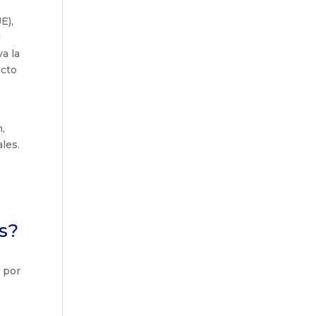
E),
l
a la
ucto
n,
ales.
s?
s
 por