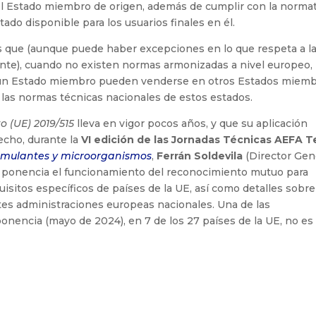
el Estado miembro de origen, además de cumplir con la normat
ado disponible para los usuarios finales en él.
s que (aunque puede haber excepciones en lo que respeta a l
ente), cuando no existen normas armonizadas a nivel europeo, 
 un Estado miembro pueden venderse en otros Estados miem
as normas técnicas nacionales de estos estados.
 (UE) 2019/515
lleva en vigor pocos años, y que su aplicación
echo, durante la
VI edición de las Jornadas Técnicas AEFA 
stimulantes y microorganismos
,
Ferrán Soldevila
(Director Gen
u ponencia el funcionamiento del reconocimiento mutuo para
uisitos específicos de países de la UE, así como detalles sobre
ntes administraciones europeas nacionales. Una de las
onencia (mayo de 2024), en 7 de los 27 países de la UE, no es