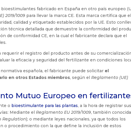
 o bioestimulantes fabricado en España en otro país europeo (U
) 2019/1009
para llevar la marca CE. Esta marca certifica que e
idad, calidad y etiquetado establecidos por la UE. Esto conllev
ón técnica detallada que demuestre la conformidad del prod
n de conformidad CE, en la cual el fabricante declara que el
les.
equerir el registro del producto antes de su comercializació
luar la eficacia y seguridad del fertilizante en condiciones loc
a normativa española, el fabricante puede solicitar
el
arlo en otros Estados miembros
, según el
Reglamento (UE)
nto Mutuo Europeo en fertilizante
ante o
bioestimulante para las plantas
, a la hora de registrar su
vías: Mediante el
Reglamento EU 2019/1009
, también conocida
to Regulation
); o mediante leyes nacionales, ya que todos los
n o procedimiento con la que define la inclusión de estos