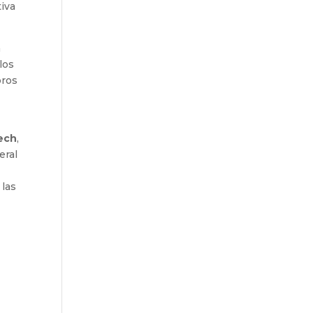
iva
a
los
bros
Tech
,
eral
 las