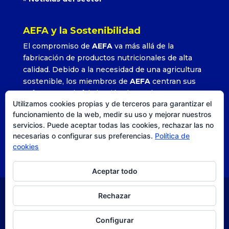
AEFA y la Sostenibilidad
El compromiso de
AEFA
va más allá de la
fabricación de productos nutricionales de alta
calidad. Debido a la necesidad de una agricultura
sostenible, los miembros de
AEFA
centran sus
esfuerzos en la fabricación de productos que
Utilizamos cookies propias y de terceros para garantizar el
permitan alcanzar altos rendimientos con la
funcionamiento de la web, medir su uso y mejorar nuestros
utilización adecuada y precisa de sus formulados.
servicios. Puede aceptar todas las cookies, rechazar las no
»
Leer más
necesarias o configurar sus preferencias.
Política de
cookies
Aceptar todo
Rechazar
© AEFA
| Agencia DISEO |
Posicionamiento SEO
|
Estrategia, comunicación y diseño. |
Aviso legal
|
Política
Configurar