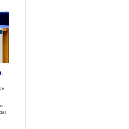
.
de
as
adas
.