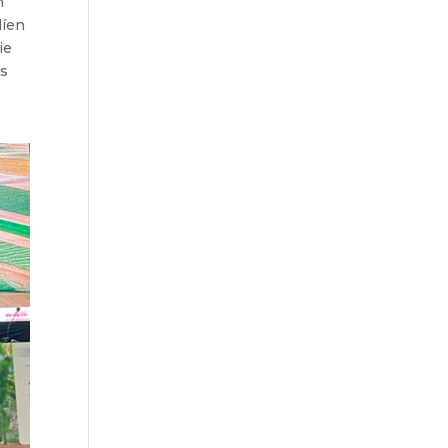
n
líen
ie
os