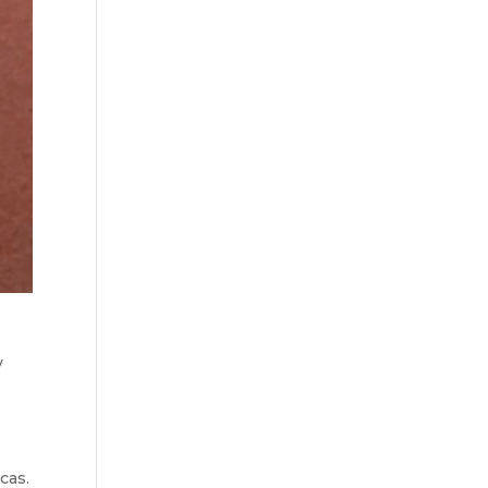
y
cas.