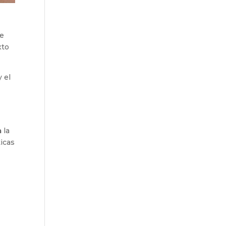
ue
xto
 el
a
la
ticas