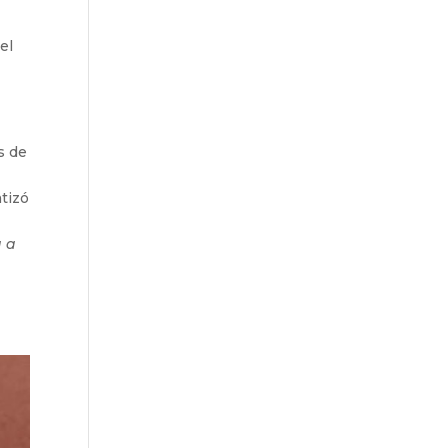
el
s de
atizó
a a