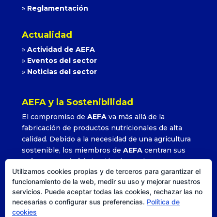
»
Reglamentación
Actualidad
»
Actividad de AEFA
»
Eventos del sector
»
Noticias del sector
AEFA y la Sostenibilidad
El compromiso de
AEFA
va más allá de la
fabricación de productos nutricionales de alta
calidad. Debido a la necesidad de una agricultura
sostenible, los miembros de
AEFA
centran sus
esfuerzos en la fabricación de productos que
Utilizamos cookies propias y de terceros para garantizar el
permitan alcanzar altos rendimientos con la
funcionamiento de la web, medir su uso y mejorar nuestros
utilización adecuada y precisa de sus formulados.
servicios. Puede aceptar todas las cookies, rechazar las no
»
Leer más
necesarias o configurar sus preferencias.
Política de
cookies