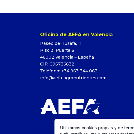
Oficina de AEFA en Valencia
Paseo de Ruzafa, 11
Piso 3, Puerta 6
46002 Valencia – España
CIF: G96736632
Teléfono: +34 963 344 063
info@aefa-agronutrientes.com
Utilizamos cookies propias y de terce
web, medir su uso y mejorar nuestros