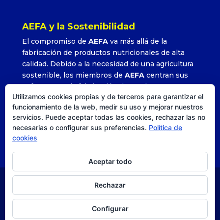
AEFA y la Sostenibilidad
El compromiso de
AEFA
va más allá de la
fabricación de productos nutricionales de alta
calidad. Debido a la necesidad de una agricultura
sostenible, los miembros de
AEFA
centran sus
esfuerzos en la fabricación de productos que
Utilizamos cookies propias y de terceros para garantizar el
permitan alcanzar altos rendimientos con la
funcionamiento de la web, medir su uso y mejorar nuestros
utilización adecuada y precisa de sus formulados.
servicios. Puede aceptar todas las cookies, rechazar las no
»
Leer más
necesarias o configurar sus preferencias.
Política de
cookies
Aceptar todo
Rechazar
© AEFA
| Agencia DISEO |
Posicionamiento SEO
|
Estrategia, comunicación y diseño. |
Aviso legal
|
Política
Configurar
de privacidad
|
Política de cookies