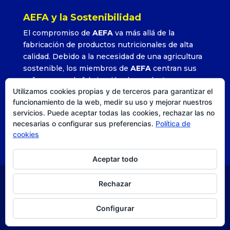
AEFA y la Sostenibilidad
El compromiso de
AEFA
va más allá de la
fabricación de productos nutricionales de alta
calidad. Debido a la necesidad de una agricultura
sostenible, los miembros de
AEFA
centran sus
esfuerzos en la fabricación de productos que
Utilizamos cookies propias y de terceros para garantizar el
permitan alcanzar altos rendimientos con la
funcionamiento de la web, medir su uso y mejorar nuestros
utilización adecuada y precisa de sus formulados.
servicios. Puede aceptar todas las cookies, rechazar las no
»
Leer más
necesarias o configurar sus preferencias.
Política de
cookies
Aceptar todo
Rechazar
© AEFA
| Agencia DISEO |
Posicionamiento SEO
|
Estrategia, comunicación y diseño. |
Aviso legal
|
Política
Configurar
de privacidad
|
Política de cookies