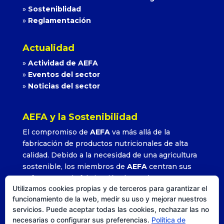
»
Sosteniblidad
»
Reglamentación
Actualidad
»
Actividad de AEFA
»
Eventos del sector
»
Noticias del sector
AEFA y la Sostenibilidad
El compromiso de
AEFA
va más allá de la
fabricación de productos nutricionales de alta
calidad. Debido a la necesidad de una agricultura
sostenible, los miembros de
AEFA
centran sus
esfuerzos en la fabricación de productos que
Utilizamos cookies propias y de terceros para garantizar el
permitan alcanzar altos rendimientos con la
funcionamiento de la web, medir su uso y mejorar nuestros
utilización adecuada y precisa de sus formulados.
servicios. Puede aceptar todas las cookies, rechazar las no
»
Leer más
necesarias o configurar sus preferencias.
Política de