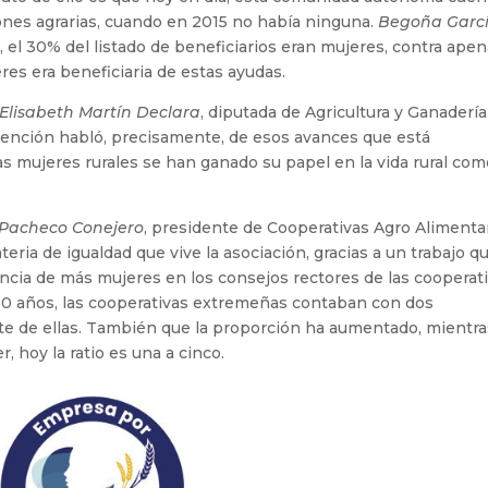
ones agrarias, cuando en 2015 no había ninguna.
Begoña Garc
, el 30% del listado de beneficiarios eran mujeres, contra apen
es era beneficiaria de estas ayudas.
Elisabeth Martín Declara
, diputada de Agricultura y Ganaderí
vención habló, precisamente, de esos avances que está
s mujeres rurales se han ganado su papel en la vida rural co
 Pacheco Conejero
, presidente de Cooperativas Agro Alimenta
eria de igualdad que vive la asociación, gracias a un trabajo q
ncia de más mujeres en los consejos rectores de las cooperati
10 años, las cooperativas extremeñas contaban con dos
nte de ellas. También que la proporción ha aumentado, mientr
, hoy la ratio es una a cinco.