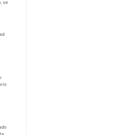
, se
dad
o
ario
ado
ta