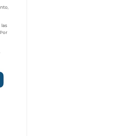
ento,
 las
 Por
r