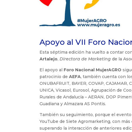
Apoyo al VII Foro Naci
Esta séptima edición ha vuelto a contar co
Artalejo
,
Directora de Marketing
de la Aso
El apoyo al
Foro Nacional MujerAGRO
sigu
patrocinio de
AEFA
, también cuenta con lo
ONUBAFRUIT, BAYER, COVAP, CAJAMAR, Coo
UNICA, Vicasol, Eurosol, Agrupación de Coo
Rurales de Andalucía – AERAN, DOP Pimentó
Guadiana y Almazara AS Pontis.
También su seguimiento, porque el evento s
YouTube de Siete Agromarketing, con más d
superando la interacción de anteriores edic