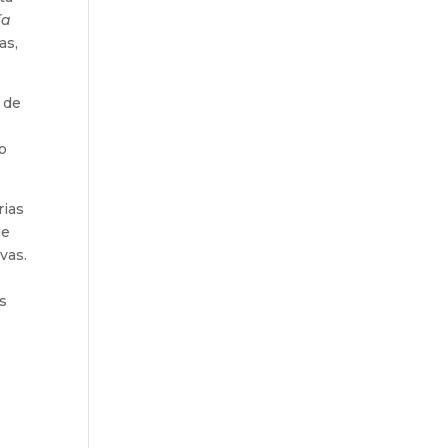
ía
as,
a de
mo
rias
ue
vas.
as