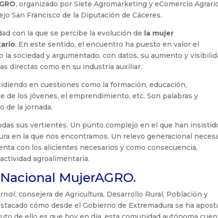
AGRO
, organizado por Siete Agromarketing y eComercio Agrario
ejo San Francisco de la Diputación de Cáceres.
dad con la que se percibe la evolución de
la mujer
tario
. En este sentido, el encuentro ha puesto en valor el
la sociedad y argumentado, con datos, su aumento y visibili
eas directas como en su industria auxiliar.
ncidiendo en cuestiones como la formación, educación,
te de los jóvenes, el emprendimiento, etc. Son palabras y
 de la jornada.
todas sus vertientes. Un punto complejo en el que han insistid
ntura en la que nos encontramos. Un relevo generacional neces
uenta con los alicientes necesarios y como consecuencia,
actividad agroalimentaria.
o Nacional MujerAGRO.
rnal
, consejera de Agricultura, Desarrollo Rural, Población y
 destacado cómo desde el Gobierno de Extremadura se ha apost
 Fruto de ello es que hoy en día, esta comunidad autónoma cuen