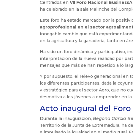
Centrados en
VII Foro Nacional Business
ha celebrado en la sala Malinche del Compl
Este foro ha estado marcado por la positivi
agroprofesional en el sector agroalimen
innegable cambio que está experimentando 
en la agricultura y la ganadería, tanto en ár
Ha sido un foro dinámico y participativo, i
interpretación de la nueva realidad por par
mensajes que más se han repetido a lo largo
Y por supuesto, el relevo generacional en 
los diferentes participantes, dada la coyu
y estratégico para el sector Agro, que no c
desmotiva a los jóvenes a emprender en la 
Acto inaugural del For
Durante la inauguración,
Begoña García Be
Territorio de la Junta de Extremadura, ha
e impulsado la igualdad en el medio rural.