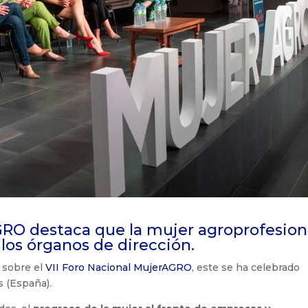
AGRO destaca que la mujer agroprofesion
 los órganos de dirección.
 sobre el
VII Foro Nacional MujerAGRO
, este se ha celebrado
s (España).