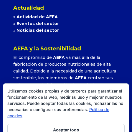
Actualidad
»
Actividad de AEFA
»
Eventos del sector
»
Noticias del sector
AEFA y la Sostenibilidad
El compromiso de
AEFA
va más allá de la
fabricación de productos nutricionales de alta
calidad. Debido a la necesidad de una agricultura
sostenible, los miembros de
AEFA
centran sus
esfuerzos en la fabricación de productos que
Utilizamos cookies propias y de terceros para garantizar el
permitan alcanzar altos rendimientos con la
funcionamiento de la web, medir su uso y mejorar nuestros
utilización adecuada y precisa de sus formulados.
servicios. Puede aceptar todas las cookies, rechazar las no
»
Leer más
necesarias o configurar sus preferencias.
Política de
cookies
Aceptar todo