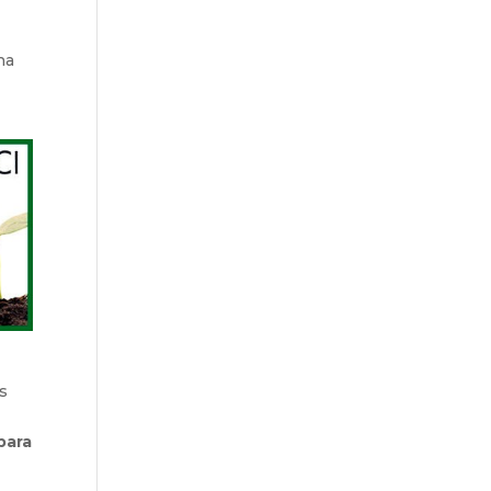
na
s
para