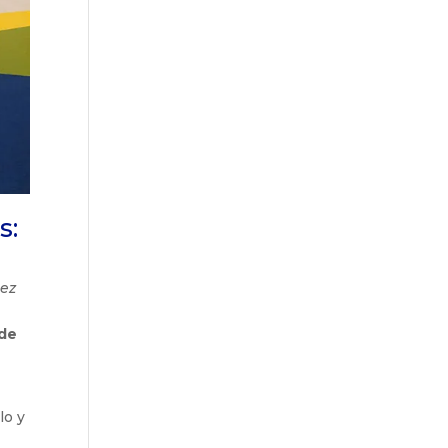
s:
uez
 de
a
lo y