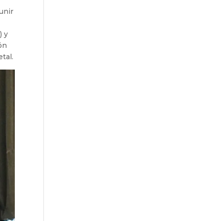
eunir
) y
ión
tal.