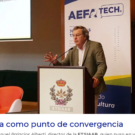
ca como punto de convergencia
nuel Palacios Alberti
, director de la
ETSIAAB
, quien puso en v