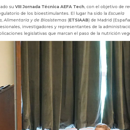
zado su
VIII Jornada Técnica AEFA Tech
, con el objetivo de r
egulatorio de los bioestimulantes. El lugar ha sido la
Escuela
, Alimentaria y de Biosistemas
(
ETSIAAB
) de Madrid (España
rofesionales, investigadores y representantes de la administrac
licaciones legislativas que marcan el paso de la nutrición vege