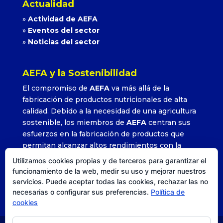
Actualidad
»
Actividad de AEFA
»
Eventos del sector
»
Noticias del sector
AEFA y la Sostenibilidad
El compromiso de
AEFA
va más allá de la
fabricación de productos nutricionales de alta
calidad. Debido a la necesidad de una agricultura
sostenible, los miembros de
AEFA
centran sus
esfuerzos en la fabricación de productos que
permitan alcanzar altos rendimientos con la
utilización adecuada y precisa de sus formulados.
Utilizamos cookies propias y de terceros para garantizar el
»
Leer más
funcionamiento de la web, medir su uso y mejorar nuestros
servicios. Puede aceptar todas las cookies, rechazar las no
necesarias o configurar sus preferencias.
Política de
cookies