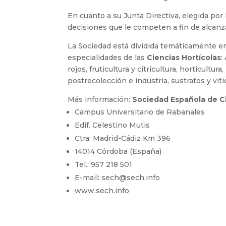
En cuanto a su Junta Directiva, elegida po
decisiones que le competen a fin de alcanza
La Sociedad está dividida temáticamente en
especialidades de las
Ciencias Hortícolas
:
rojos, fruticultura y citricultura, horticultur
postrecolección e industria, sustratos y viti
Más información:
Sociedad Española de Ci
Campus Universitario de Rabanales
Edif. Celestino Mutis
Ctra. Madrid-Cádiz Km 396
14014 Córdoba (España)
Tel.: 957 218 501
E-mail: sech@sech.info
www.sech.info