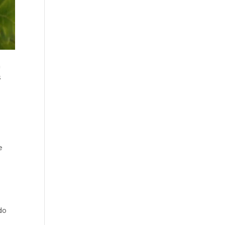
n
s
e
do