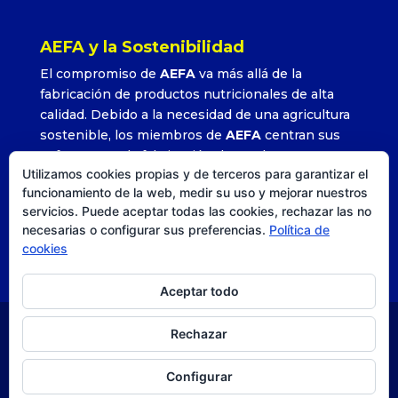
AEFA y la Sostenibilidad
El compromiso de
AEFA
va más allá de la
fabricación de productos nutricionales de alta
calidad. Debido a la necesidad de una agricultura
sostenible, los miembros de
AEFA
centran sus
esfuerzos en la fabricación de productos que
Utilizamos cookies propias y de terceros para garantizar el
permitan alcanzar altos rendimientos con la
funcionamiento de la web, medir su uso y mejorar nuestros
utilización adecuada y precisa de sus formulados.
servicios. Puede aceptar todas las cookies, rechazar las no
»
Leer más
necesarias o configurar sus preferencias.
Política de
cookies
Aceptar todo
Rechazar
© AEFA
| Agencia DISEO |
Posicionamiento SEO
|
Estrategia, comunicación y diseño. |
Aviso legal
|
Política
Configurar
de privacidad
|
Política de cookies