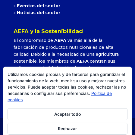
»
Eventos del sector
»
Noticias del sector
AEFA y la Sostenibilidad
El compromiso de
AEFA
va más allá de la
fabricación de productos nutricionales de alta
calidad. Debido a la necesidad de una agricultura
sostenible, los miembros de
AEFA
centran sus
esfuerzos en la fabricación de productos que
Utilizamos cookies propias y de terceros para garantizar el
permitan alcanzar altos rendimientos con la
funcionamiento de la web, medir su uso y mejorar nuestros
utilización adecuada y precisa de sus formulados.
servicios. Puede aceptar todas las cookies, rechazar las no
»
Leer más
necesarias o configurar sus preferencias.
Política de
cookies
Aceptar todo
Rechazar
© AEFA
| Agencia DISEO |
Posicionamiento SEO
|