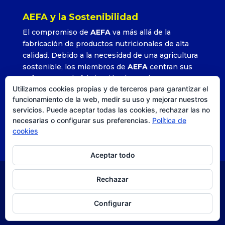
AEFA y la Sostenibilidad
El compromiso de
AEFA
va más allá de la
fabricación de productos nutricionales de alta
calidad. Debido a la necesidad de una agricultura
sostenible, los miembros de
AEFA
centran sus
esfuerzos en la fabricación de productos que
Utilizamos cookies propias y de terceros para garantizar el
permitan alcanzar altos rendimientos con la
funcionamiento de la web, medir su uso y mejorar nuestros
utilización adecuada y precisa de sus formulados.
servicios. Puede aceptar todas las cookies, rechazar las no
»
Leer más
necesarias o configurar sus preferencias.
Política de
cookies
Aceptar todo
Rechazar
© AEFA
| Agencia DISEO |
Posicionamiento SEO
|
Estrategia, comunicación y diseño. |
Aviso legal
|
Política
Configurar
de privacidad
|
Política de cookies