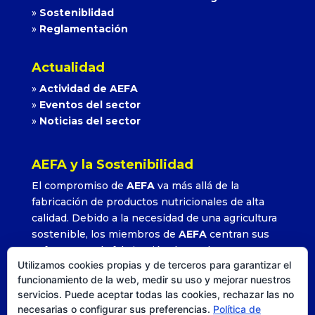
»
Sosteniblidad
»
Reglamentación
Actualidad
»
Actividad de AEFA
»
Eventos del sector
»
Noticias del sector
AEFA y la Sostenibilidad
El compromiso de
AEFA
va más allá de la
fabricación de productos nutricionales de alta
calidad. Debido a la necesidad de una agricultura
sostenible, los miembros de
AEFA
centran sus
esfuerzos en la fabricación de productos que
Utilizamos cookies propias y de terceros para garantizar el
permitan alcanzar altos rendimientos con la
funcionamiento de la web, medir su uso y mejorar nuestros
utilización adecuada y precisa de sus formulados.
servicios. Puede aceptar todas las cookies, rechazar las no
»
Leer más
necesarias o configurar sus preferencias.
Política de