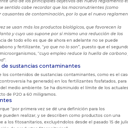
nte uno de los principales objetivos del nuevo reglamento es
se sentido cabe recordar que los macronutrientes (como
ser causantes de contaminación, por lo que el nuevo reglame
z se usan más los productos biológicos, que favorecen la
lanta y cuyo uso supone por sí mismo una reducción de los
cia de todo ello es que de ahora en adelante no se puede
bono y fertilizante, “
ya que no lo son
”, puesto que el segund
 microorganismos, “
cuyo empleo reduce la huella de carbono 
ad
”.
s de sustancias contaminantes
e los contenidos de sustancias contaminantes, como es el cas
ontroversia ha generado) en los fertilizantes fosfatados, para
 del medio ambiente. Se ha disminuido el límite de los actuale
cto de P2O a 60 miligramos.
antes
ue “por primera vez se dé una definición para los
ue pueden realizar, y se describen como productos con una
ue a los fitosanitarios, excluyéndolos desde el pasado 15 de juli