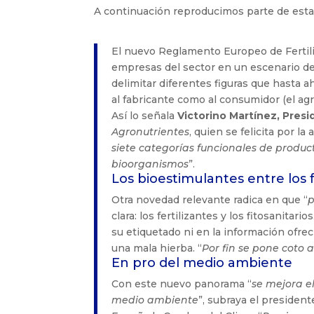
A continuación reproducimos parte de esta
El nuevo Reglamento Europeo de Fertiliza
empresas del sector en un escenario de 
delimitar diferentes figuras que hasta a
al fabricante como al consumidor (el agr
Así lo señala
Victorino Martínez, Pres
Agronutrientes
, quien se felicita por l
siete categorías funcionales de produc
bioorganismos
”.
Los bioestimulantes entre los fe
Otra novedad relevante radica en que “
p
clara: los fertilizantes y los fitosanitar
su etiquetado ni en la información ofre
una mala hierba. “
Por fin se pone coto 
En pro del medio ambiente
Con este nuevo panorama “
se mejora e
medio ambiente
”, subraya el preside