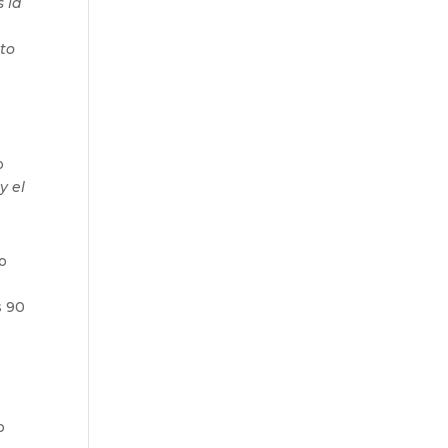
 la
nto
o
y el
o
s 90
o