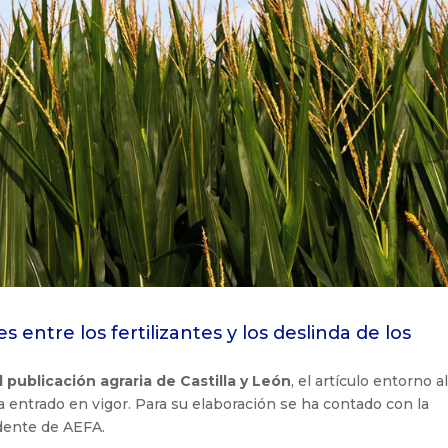
 entre los fertilizantes y los deslinda de los
 publicación agraria de Castilla y León
, el artículo entorno a
 entrado en vigor. Para su elaboración se ha contado con la
idente de AEFA.