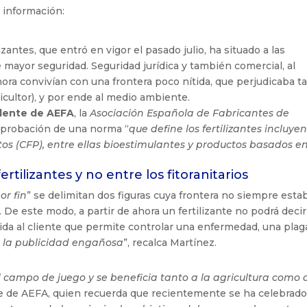
 información:
ntes, que entró en vigor el pasado julio, ha situado a las
mayor seguridad. Seguridad jurídica y también comercial, al
hora convivían con una frontera poco nítida, que perjudicaba t
icultor), y por ende al medio ambiente.
idente de AEFA
, la
Asociación Española de Fabricantes de
a aprobación de una norma “
que define los fertilizantes incluye
tos (CFP), entre ellas bioestimulantes y productos basados en
rtilizantes y no entre los fitoranitarios
or fin
” se delimitan dos figuras cuya frontera no siempre esta
ios. De este modo, a partir de ahora un fertilizante no podrá deci
cida al cliente que permite controlar una enfermedad, una plag
a la publicidad engañosa
”, recalca Martínez.
l campo de juego y se beneficia tanto a la agricultura como 
nte de AEFA, quien recuerda que recientemente se ha celebrad