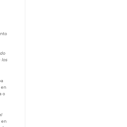
anto
ndo
 los
ba
r en
a o
al
o en