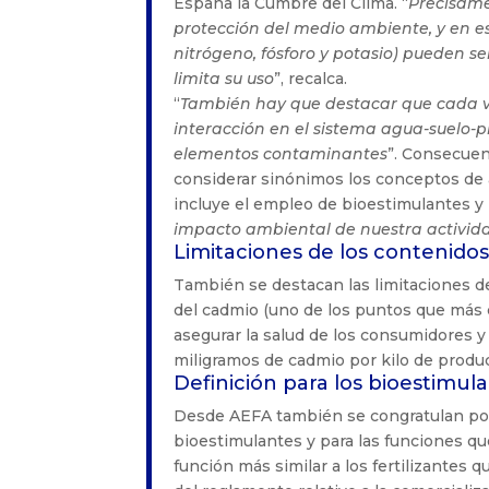
España la Cumbre del Clima. “
Precisame
protección del medio ambiente, y en e
nitrógeno, fósforo y potasio) pueden 
limita su uso
”, recalca.
“
También hay que destacar que cada ve
interacción en el sistema agua-suelo-p
elementos contaminantes
”. Consecuen
considerar sinónimos los conceptos de a
incluye el empleo de bioestimulantes y
impacto ambiental de nuestra activid
Limitaciones de los contenido
También se destacan las limitaciones d
del cadmio (uno de los puntos que más c
asegurar la salud de los consumidores y
miligramos de cadmio por kilo de produ
Definición para los bioestimul
Desde AEFA también se congratulan porq
bioestimulantes y para las funciones q
función más similar a los fertilizantes q