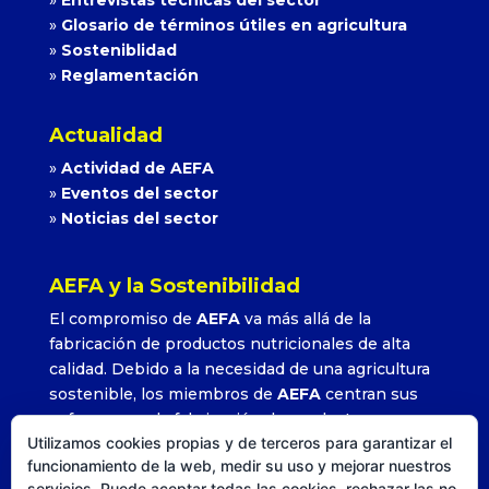
»
Entrevistas técnicas del sector
»
Glosario de términos útiles en agricultura
»
Sosteniblidad
»
Reglamentación
Actualidad
»
Actividad de AEFA
»
Eventos del sector
»
Noticias del sector
AEFA y la Sostenibilidad
El compromiso de
AEFA
va más allá de la
fabricación de productos nutricionales de alta
calidad. Debido a la necesidad de una agricultura
sostenible, los miembros de
AEFA
centran sus
esfuerzos en la fabricación de productos que
Utilizamos cookies propias y de terceros para garantizar el
permitan alcanzar altos rendimientos con la
funcionamiento de la web, medir su uso y mejorar nuestros
utilización adecuada y precisa de sus formulados.
servicios. Puede aceptar todas las cookies, rechazar las no