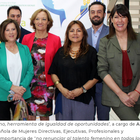
ino, herramienta de igualdad de oportunidades
’, a cargo de
A
ñola de Mujeres Directivas, Ejecutivas, Profesionales y
importancia de “
no renunciar al talento femenino en todos lo