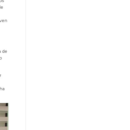
os
de
oven
a de
do
r
cha