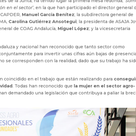
s de la Junta, ha tenido lugar la primera mesa redonda, ‘
Som
n en el sector
’, en la que han participado el director general 
la CAPDER,
Manuel García Benítez
; la subdirectora general de
AMA,
Carolina Gutiérrez Ansotegui
; la presidenta de ASAJA J
 general de COAG Andalucía,
Miguel López
; y la vicesecretaria
ndaluza y nacional han reconocido que tanto sector como
onjuntamente para invertir unas cifras aún bajas de presenci
 no se corresponden con la realidad, dado que su trabajo ha si
an coincidido en el trabajo que están realizando para
consegui
ividad
. Todas han reconocido que
la mujer en el sector agro-
han demandado una legislación que contribuya a paliar la bre