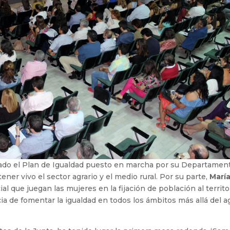
acado el Plan de Igualdad puesto en marcha por su Departamen
er vivo el sector agrario y el medio rural. Por su parte,
Marí
l que juegan las mujeres en la fijación de población al territo
cia de fomentar la igualdad en todos los ámbitos más allá del a