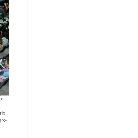
to,
a
rio
gro-