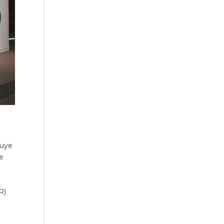
tuye
de
R)