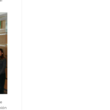
al
de
nión