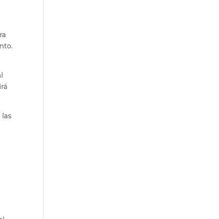
ra
nto.
l
irá
 las