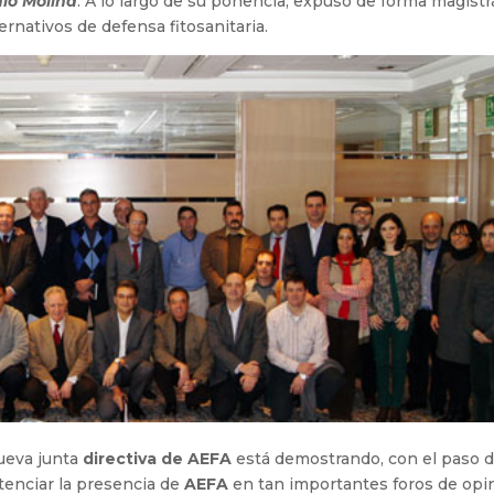
io Molina
. A lo largo de su ponencia, expuso de forma magistr
rnativos de defensa fitosanitaria.
nueva junta
directiva de AEFA
está demostrando, con el paso 
tenciar la presencia de
AEFA
en tan importantes foros de opi