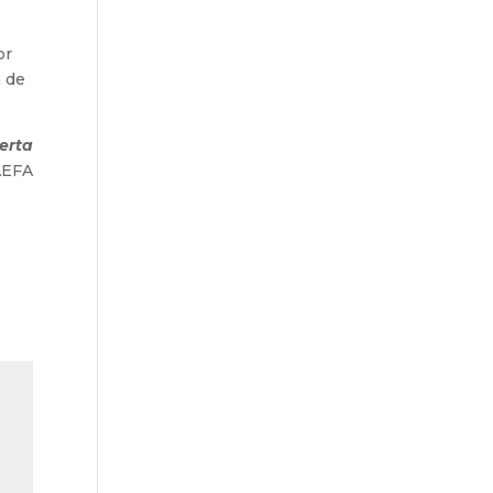
or
a de
erta
AEFA