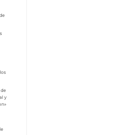
 de
us
los
 de
al y
on»
de