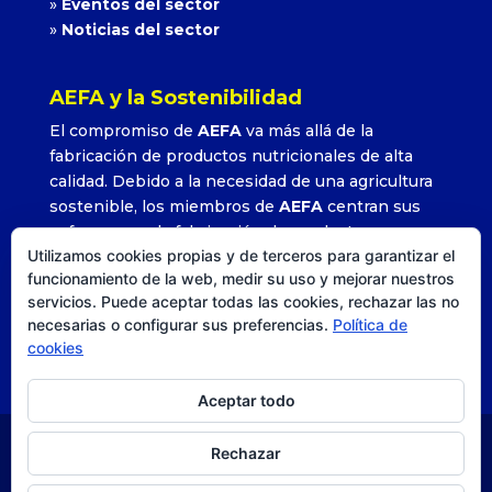
»
Eventos del sector
»
Noticias del sector
AEFA y la Sostenibilidad
El compromiso de
AEFA
va más allá de la
fabricación de productos nutricionales de alta
calidad. Debido a la necesidad de una agricultura
sostenible, los miembros de
AEFA
centran sus
esfuerzos en la fabricación de productos que
Utilizamos cookies propias y de terceros para garantizar el
permitan alcanzar altos rendimientos con la
funcionamiento de la web, medir su uso y mejorar nuestros
utilización adecuada y precisa de sus formulados.
servicios. Puede aceptar todas las cookies, rechazar las no
»
Leer más
necesarias o configurar sus preferencias.
Política de
cookies
Aceptar todo
Rechazar
© AEFA
| Agencia DISEO |
Posicionamiento SEO
|