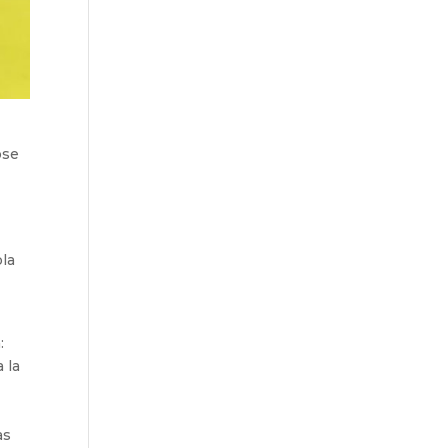
ose
ola
:
a la
as