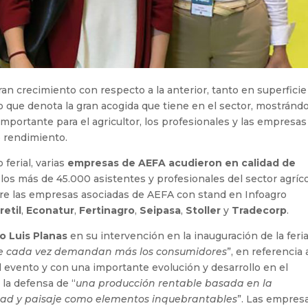
an crecimiento con respecto a la anterior, tanto en superficie
o que denota la gran acogida que tiene en el sector, mostránd
mportante para el agricultor, los profesionales y las empresas
to rendimiento.
ferial, varias
empresas de AEFA acudieron en calidad de
los más de 45.000 asistentes y profesionales del sector agríc
Entre las empresas asociadas de AEFA con stand en Infoagro
retil
,
Econatur
,
Fertinagro
,
Seipasa
,
Stoller
y
Tradecorp
.
ro Luis Planas
en su intervención en la inauguración de la feria
ue cada vez demandan más los consumidores
”, en referencia 
l evento y con una importante evolución y desarrollo en el
la defensa de “
una producción rentable basada en la
sidad y paisaje como elementos inquebrantables
”. Las empres