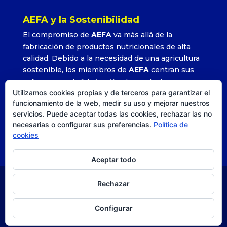
AEFA y la Sostenibilidad
El compromiso de
AEFA
va más allá de la
fabricación de productos nutricionales de alta
calidad. Debido a la necesidad de una agricultura
sostenible, los miembros de
AEFA
centran sus
esfuerzos en la fabricación de productos que
Utilizamos cookies propias y de terceros para garantizar el
permitan alcanzar altos rendimientos con la
funcionamiento de la web, medir su uso y mejorar nuestros
utilización adecuada y precisa de sus formulados.
servicios. Puede aceptar todas las cookies, rechazar las no
»
Leer más
necesarias o configurar sus preferencias.
Política de
cookies
Aceptar todo
Rechazar
© AEFA
| Agencia DISEO |
Posicionamiento SEO
|
Estrategia, comunicación y diseño. |
Aviso legal
|
Política
Configurar
de privacidad
|
Política de cookies