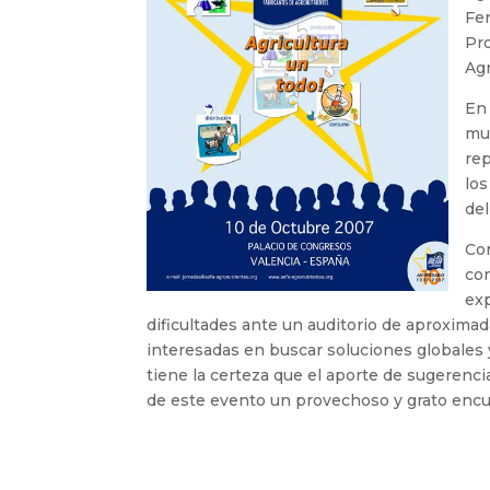
Fer
Pro
Agr
En 
mul
rep
los
del
Con
con
exp
dificultades ante un auditorio de aproxim
interesadas en buscar soluciones globales 
tiene la certeza que el aporte de sugerencia
de este evento un provechoso y grato encu