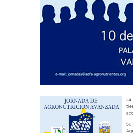
La 
tie
ac
Su 
Agr