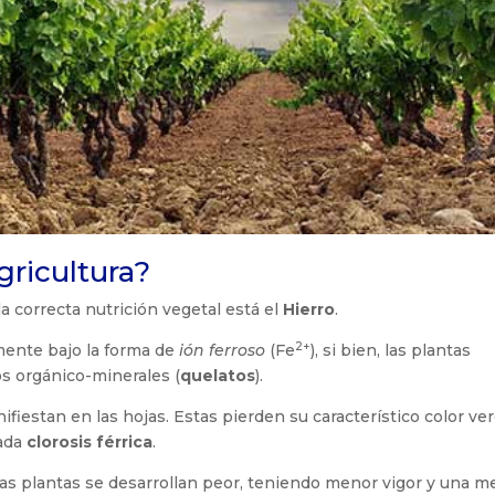
gricultura?
a correcta nutrición vegetal está el
Hierro
.
2+
ente bajo la forma de
ión ferroso
(Fe
), si bien, las plantas
s orgánico-minerales (
quelatos
).
fiestan en las hojas. Estas pierden su característico color ve
mada
clorosis férrica
.
 las plantas se desarrollan peor, teniendo menor vigor y una 