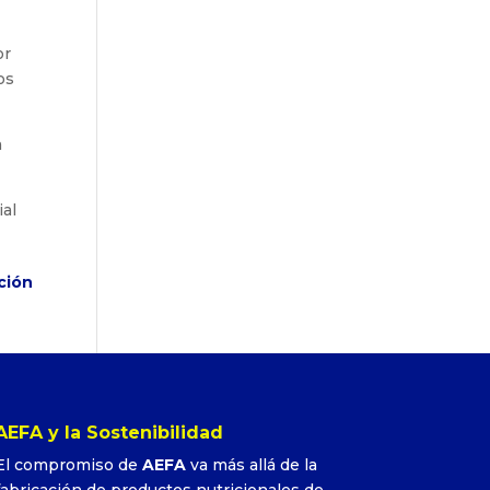
or
os
a
ial
ción
AEFA y la Sostenibilidad
El compromiso de
AEFA
va más allá de la
fabricación de productos nutricionales de