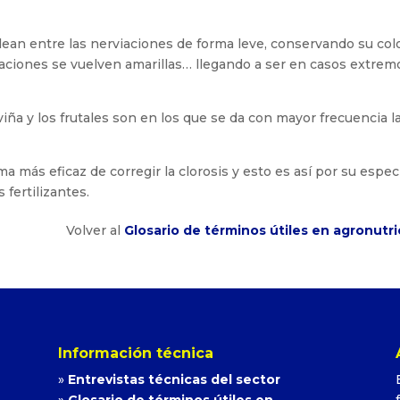
llean entre las nerviaciones de forma leve, conservando su col
iaciones se vuelven amarillas… llegando a ser en casos extrem
 viña y los frutales son en los que se da con mayor frecuencia l
ma más eficaz de corregir la clorosis y esto es así por su espec
 fertilizantes.
Volver al
Glosario de términos útiles en agronutri
Información técnica
»
Entrevistas técnicas del sector
»
Glosario de términos útiles en