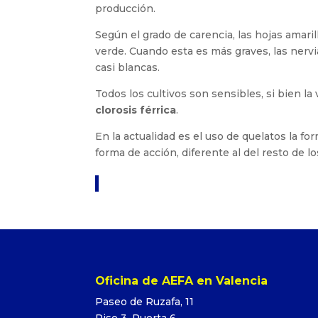
producción.
Según el grado de carencia, las hojas amari
verde. Cuando esta es más graves, las nerv
casi blancas.
Todos los cultivos son sensibles, si bien la
clorosis férrica
.
En la actualidad es el uso de quelatos la for
forma de acción, diferente al del resto de los
Oficina de AEFA en Valencia
Paseo de Ruzafa, 11
Piso 3, Puerta 6