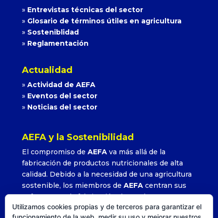
»
Entrevistas técnicas del sector
»
Glosario de términos útiles en agricultura
»
Sosteniblidad
»
Reglamentación
Actualidad
»
Actividad de AEFA
»
Eventos del sector
»
Noticias del sector
AEFA y la Sostenibilidad
El compromiso de
AEFA
va más allá de la
fabricación de productos nutricionales de alta
calidad. Debido a la necesidad de una agricultura
sostenible, los miembros de
AEFA
centran sus
esfuerzos en la fabricación de productos que
Utilizamos cookies propias y de terceros para garantizar el
permitan alcanzar altos rendimientos con la
funcionamiento de la web, medir su uso y mejorar nuestros