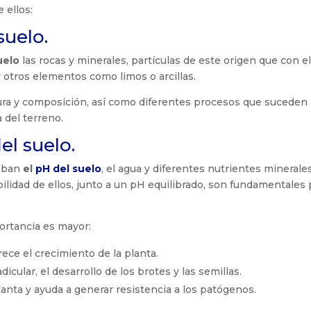
 ellos:
suelo.
uelo
las rocas y minerales, partículas de este origen que con e
tros elementos como limos o arcillas.
ra y composición, así como diferentes procesos que suceden
a del terreno.
el suelo.
loban
el
pH del suelo
, el agua y diferentes nutrientes minerale
bilidad de ellos, junto a un pH equilibrado, son fundamentales 
ortancia es mayor:
orece el crecimiento de la planta.
dicular, el desarrollo de los brotes y las semillas.
lanta y ayuda a generar resistencia a los patógenos.