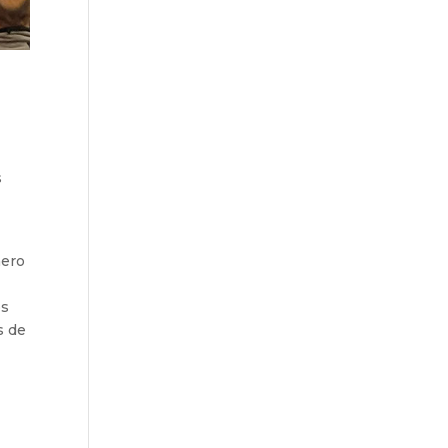
s
mero
os
s de