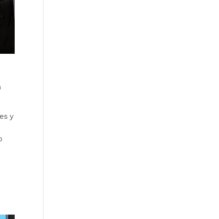
a
es y
o