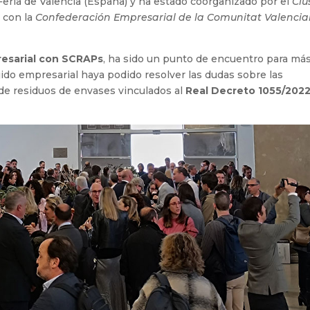
o Feria de Valencia (España) y ha estado coorganizado por el
Clú
 con la
Confederación Empresarial de la Comunitat Valenci
esarial con SCRAPs
, ha sido un punto de encuentro para má
ejido empresarial haya podido resolver las dudas sobre las
de residuos de envases vinculados al
Real Decreto 1055/202