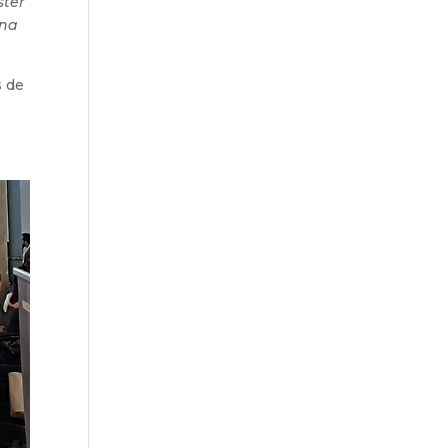
ster
ana
s de
2