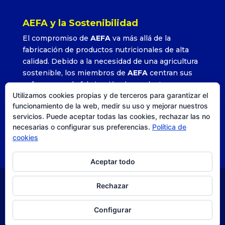
AEFA y la Sostenibilidad
El compromiso de
AEFA
va más allá de la
fabricación de productos nutricionales de alta
calidad. Debido a la necesidad de una agricultura
sostenible, los miembros de
AEFA
centran sus
esfuerzos en la fabricación de productos que
Utilizamos cookies propias y de terceros para garantizar el
permitan alcanzar altos rendimientos con la
funcionamiento de la web, medir su uso y mejorar nuestros
utilización adecuada y precisa de sus formulados.
servicios. Puede aceptar todas las cookies, rechazar las no
»
Leer más
necesarias o configurar sus preferencias.
Política de
cookies
Aceptar todo
Rechazar
© AEFA
| Agencia DISEO |
Posicionamiento SEO
|
Estrategia, comunicación y diseño. |
Aviso legal
|
Política
Configurar
de privacidad
|
Política de cookies