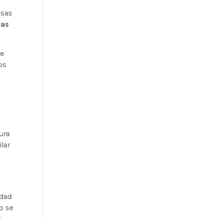
esas
las
de
os
ura
lar
idad
o se