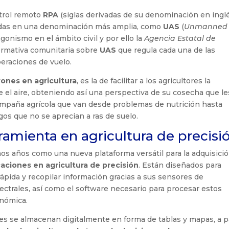
ntrol remoto
RPA
(siglas derivadas de su denominación en inglé
idas en una denominación más amplia, como
UAS
(
Unmanned
gonismo en el ámbito civil y por ello la
Agencia Estatal de
normativa comunitaria sobre
UAS
que regula cada una de las
peraciones de vuelo.
rones en agricultura
, es la de facilitar a los agricultores la
 el aire, obteniendo así una perspectiva de su cosecha que le
campaña agrícola que van desde problemas de nutrición hasta
os que no se aprecian a ras de suelo.
amienta en agricultura de precisió
mos años como una nueva plataforma versátil para la adquisici
caciones en agricultura de precisión
. Están diseñados para
ápida y recopilar información gracias a sus sensores de
ectrales, así como el software necesario para procesar estos
onómica.
s se almacenan digitalmente en forma de tablas y mapas, a pa