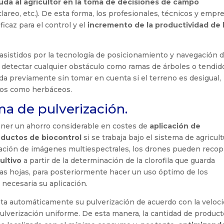
uda al agricultor en la toma de decisiones de campo
 aclareo, etc.). De esta forma, los profesionales, técnicos y empr
icaz para el control y el
incremento de la productividad de 
asistidos por la tecnología de posicionamiento y navegación 
e detectar cualquier obstáculo como ramas de árboles o tendid
da previamente sin tomar en cuenta si el terreno es desigual,
reos como herbáceos.
ma de pulverización.
er un ahorro considerable en costes de
aplicación de
roductos de biocontrol
si se trabaja bajo el sistema de agricult
ptación de imágenes multiespectrales, los drones pueden recopi
ultivo
a partir de la determinación de la clorofila que guarda
las hojas, para posteriormente hacer un uso óptimo de los
s necesaria su aplicación.
usta automáticamente su pulverización de acuerdo con la veloc
ulverización uniforme. De esta manera, la cantidad de product