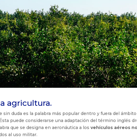
a agricultura.
e sin duda es la palabra más popular dentro y fuera del ámbito
 Ésta puede considerarse una adaptación del término inglés d
labra que se designa en aeronáutica a los
vehículos aéreos n
os al uso militar.