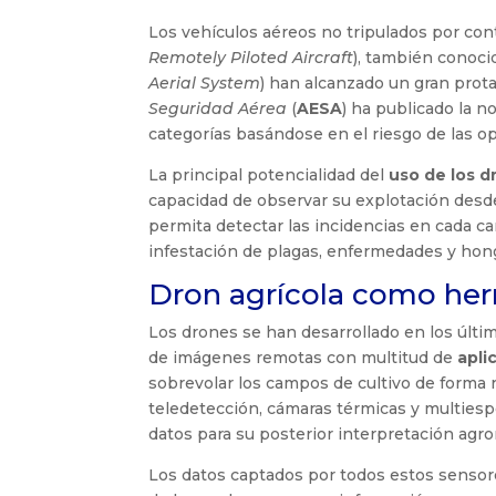
Los vehículos aéreos no tripulados por co
Remotely Piloted Aircraft
), también conoc
Aerial System
) han alcanzado un gran prota
Seguridad Aérea
(
AESA
) ha publicado la 
categorías basándose en el riesgo de las o
La principal potencialidad del
uso de los d
capacidad de observar su explotación desde
permita detectar las incidencias en cada 
infestación de plagas, enfermedades y hong
Dron agrícola como herr
Los drones se han desarrollado en los últi
de imágenes remotas con multitud de
apli
sobrevolar los campos de cultivo de forma r
teledetección, cámaras térmicas y multiesp
datos para su posterior interpretación agr
Los datos captados por todos estos sensore