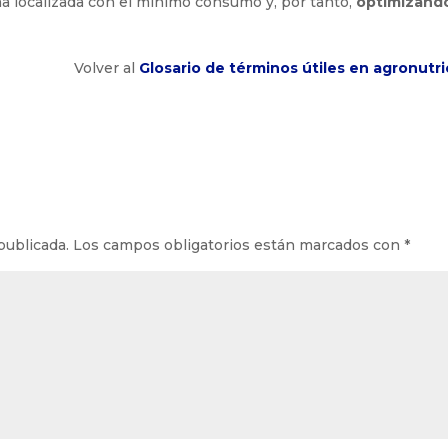
a localizada con el mínimo consumo y, por tanto,
optimizand
Volver al
Glosario de términos útiles en agronutri
publicada.
Los campos obligatorios están marcados con
*