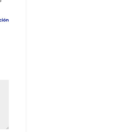
o
ción