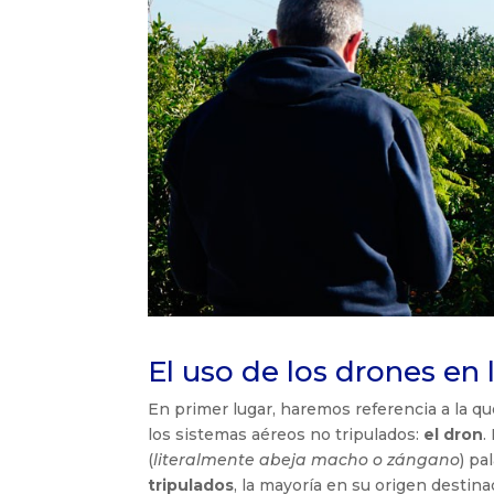
El uso de los drones en l
En primer lugar, haremos referencia a la qu
los sistemas aéreos no tripulados:
el dron
.
(
literalmente abeja macho o zángano
) pa
tripulados
, la mayoría en su origen destinad