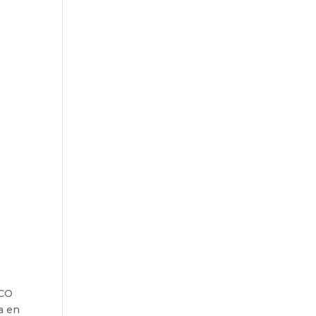
ECO
a en