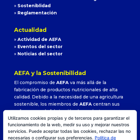
»
Sosteniblidad
»
Reglamentación
Actualidad
»
Actividad de AEFA
»
Eventos del sector
»
Noticias del sector
AEFA y la Sostenibilidad
El compromiso de
AEFA
va más allá de la
fabricación de productos nutricionales de alta
calidad. Debido a la necesidad de una agricultura
sostenible, los miembros de
AEFA
centran sus
esfuerzos en la fabricación de productos que
Utilizamos cookies propias y de terceros para garantizar el
permitan alcanzar altos rendimientos con la
funcionamiento de la web, medir su uso y mejorar nuestros
utilización adecuada y precisa de sus formulados.
servicios. Puede aceptar todas las cookies, rechazar las no
»
Leer más
necesarias o configurar sus preferencias.
Política de