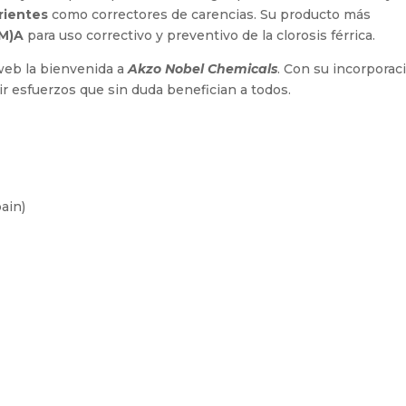
rientes
como correctores de carencias. Su producto más
(M)A
para uso correctivo y preventivo de la clorosis férrica.
web la bienvenida a
Akzo Nobel Chemicals
. Con su incorporac
r esfuerzos que sin duda benefician a todos.
ain)