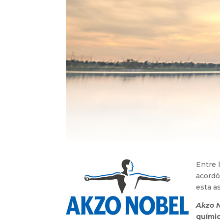
Entre 
acordó
esta a
Akzo 
quími